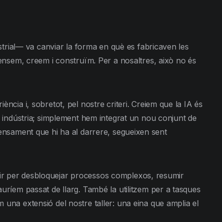
ustrial— va canviar la forma en què es fabricaven les
pensem, creem i construïm. Per a nosaltres, això no és
cia i, sobretot, pel nostre criteri. Creiem que la IA és
a indústria; simplement hem integrat un nou conjunt de
l pensament que hi ha al darrere, segueixen sent
ervir per desbloquejar processos complexos, resumir
uríem passat de llarg. També la utilitzem per a tasques
una extensió del nostre taller: una eina que amplia el