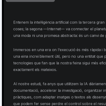
Entenem la intel·ligència artificial com la tercera g
coses; la segona —Internet— va connectar el planeta 
una moda ni una promesa abstracta: és un canvi de pa
Immersos en una era on l'execució és més ràpida i bar
una eina increïblement útil, pero no una entitat que
tecnologies que fan que la nostra feina sigui més efici
exactament els mateixos.
Al nostre estudi, fa anys que utilitzem la IA diàriam
documentació, accelerar la investigació, organitzar 
pràctiques, com adaptar imatges o textos als disseny
que podem fer sense perdre el control sobre el resul