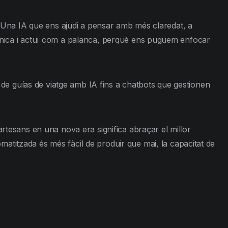
at. Una IA que ens ajudi a pensar amb més claredat, a
mecànica i actuï com a palanca, perquè ens puguem enfocar
 de guías de viatge amb IA fins a chatbots que gestionen
 artesans en una nova era significa abraçar el millor
itzada és més fàcil de produir que mai, la capacitat de