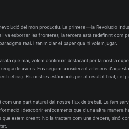
ran revolució del món productiu. La primera —la Revolució Ind
i va esborrar les fronteres; la tercera està redefinint com 
radigma real. I tenim clar el paper que hi volem jugar.
ata que mai, volem continuar destacant per la nostra experièn
 prengui decisions. Ens seguim considerant artesans d'aquest
ent i eficaç. Els nostres estàndards per al resultat final, i e
ent com una part natural del nostre flux de treball. La fem s
informació i descobrir enfocaments que d'una altra manera ha
s que estem creant. No la tractem com una drecera, sinó com 
tat.