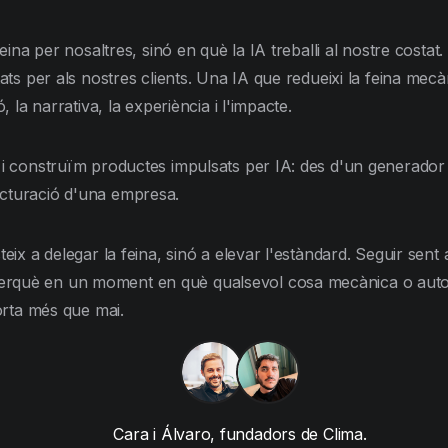
 feina per nosaltres, sinó en què la IA treballi al nostre cost
ltats per als nostres clients. Una IA que redueixi la feina 
, la narrativa, la experiència i l'impacte.
m i construïm productes impulsats per IA: des d'un generador
acturació d'una empresa.
teix a delegar la feina, sinó a elevar l'estàndard. Seguir sent
erquè en un moment en què qualsevol cosa mecànica o automat
porta més que mai.
Cara i Álvaro, fundadors de Clima.