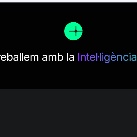
reballem amb la
Intel·ligència